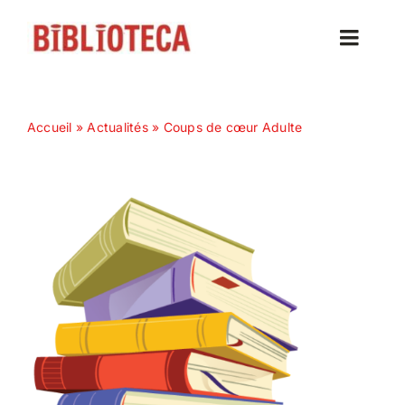
Passer
au
Toggle
contenu
Naviga
Accueil
Accueil
»
Actualités
»
Coups de cœur Adulte
Actualités
Nos magazines
Abonnez-vous
Contact