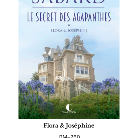
Flora & Joséphine
BM–260