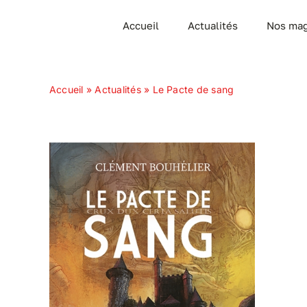
Passer
Accueil
Actualités
Nos mag
au
contenu
Accueil
»
Actualités
»
Le Pacte de sang