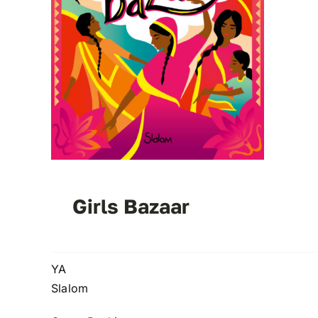
Girls Bazaar
YA
Slalom