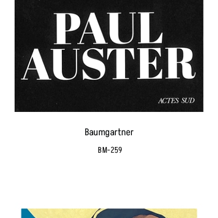
Baumgartner
BM-259