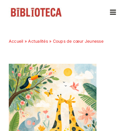
Passer
au
Toggle
contenu
Naviga
Accueil
Accueil
»
Actualités
»
Coups de cœur Jeunesse
Actualités
Nos magazines
Abonnez-vous
Contact