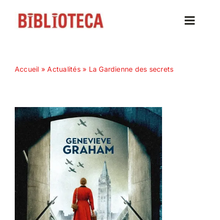
Passer
au
Toggle
contenu
Naviga
Accueil
Accueil
»
Actualités
»
La Gardienne des secrets
Actualités
Nos magazines
Abonnez-vous
Contact