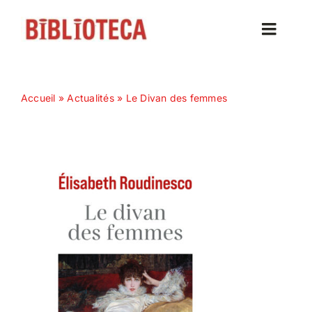
Passer
au
Toggle
contenu
Naviga
Accueil
Accueil
»
Actualités
»
Le Divan des femmes
Actualités
Nos magazines
Abonnez-vous
Contact