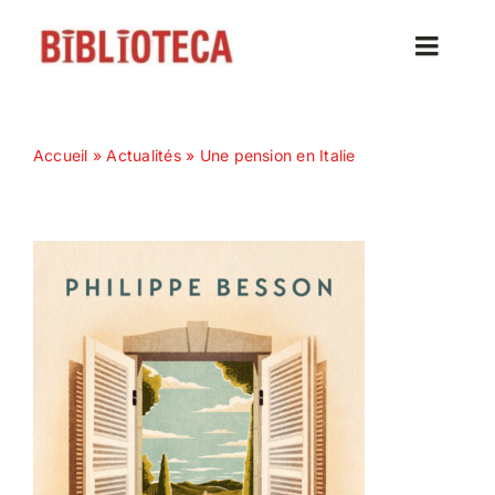
Passer
au
Toggle
contenu
Naviga
Accueil
Accueil
»
Actualités
»
Une pension en Italie
Actualités
Nos magazines
Abonnez-vous
Contact