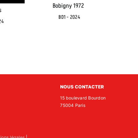
Bobigny 1972
s
BD1 - 2024
24
NOUS CONTACTER
15 boulevard Bourdon
75004 Paris
ions légales
|