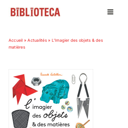
Passer
au
Toggle
contenu
Naviga
Accueil
Accueil
»
Actualités
»
L’Imagier des objets & des
matières
Actualités
Nos magazines
Abonnez-vous
Contact