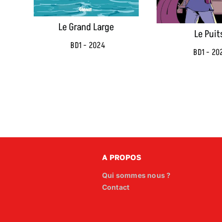
Le Grand Large
Le Puit
BD1 - 2024
BD1 - 20
A PROPOS
Qui sommes nous ?
Contact