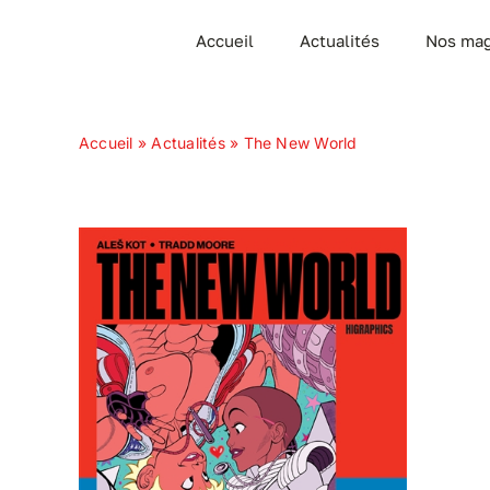
Passer
Accueil
Actualités
Nos mag
au
contenu
Accueil
»
Actualités
»
The New World