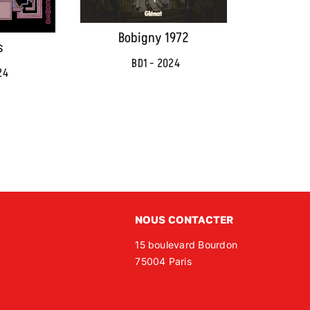
Bobigny 1972
s
BD1 - 2024
24
NOUS CONTACTER
15 boulevard Bourdon
75004 Paris