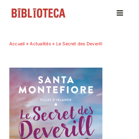
Passer
au
Toggle
contenu
Naviga
Accueil
Accueil
»
Actualités
»
Le Secret des Deverill
Actualités
Nos magazines
Abonnez-vous
Contact