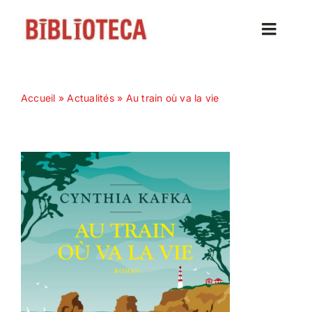
Passer
au
Toggle
contenu
Naviga
Accueil
Accueil
»
Actualités
»
Au train où va la vie
Actualités
Nos magazines
Abonnez-vous
Contact