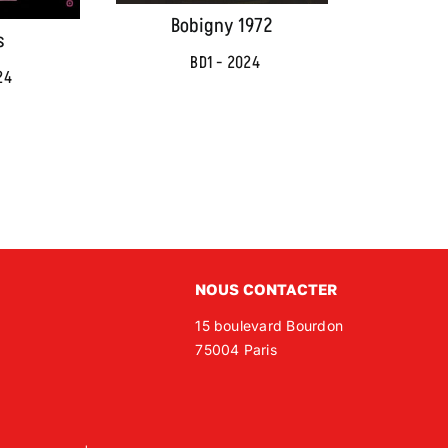
Bobigny 1972
s
BD1 - 2024
24
NOUS CONTACTER
15 boulevard Bourdon
75004 Paris