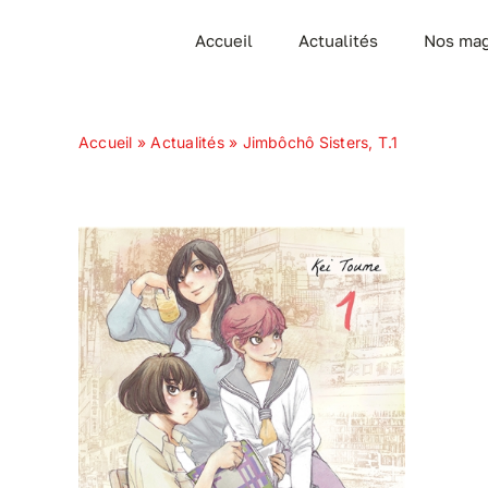
Passer
Accueil
Actualités
Nos mag
au
contenu
Accueil
»
Actualités
»
Jimbôchô Sisters, T.1