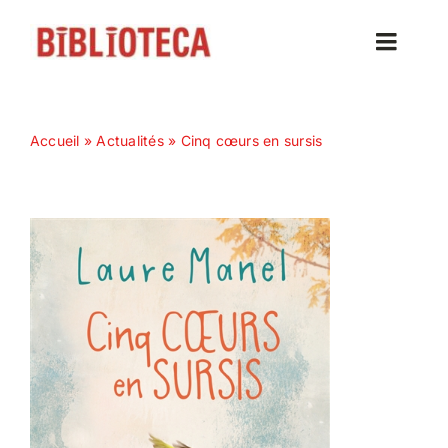
Passer
au
Toggle
contenu
Naviga
Accueil
Accueil
»
Actualités
»
Cinq cœurs en sursis
Actualités
Nos magazines
Abonnez-vous
Contact