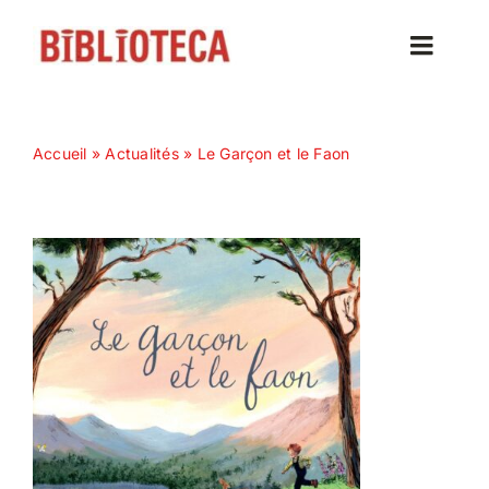
Passer
au
Toggle
contenu
Naviga
Accueil
Accueil
»
Actualités
»
Le Garçon et le Faon
Actualités
Nos magazines
Abonnez-vous
Contact