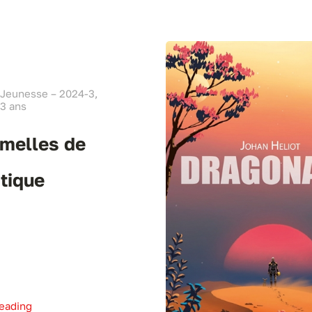
 Jeunesse – 2024-3,
3 ans
melles de
ntique
eading