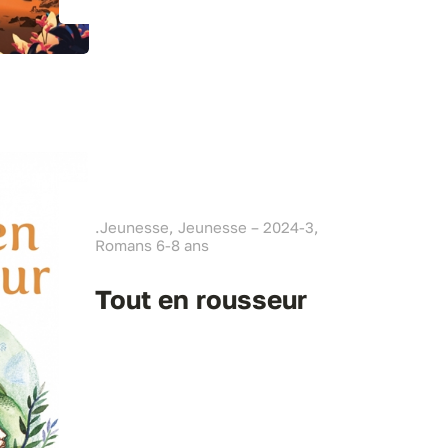
.Jeunesse, Jeunesse – 2024-3,
Romans 6-8 ans
Tout en rousseur