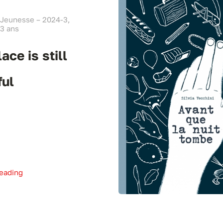
 Jeunesse – 2024-3,
3 ans
ace is still
ful
eading