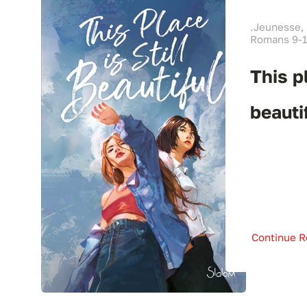
.Jeunesse,
Romans 9-1
This pl
beauti
Continue R