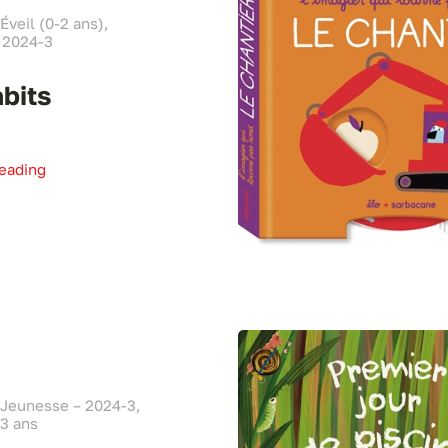
Éveil (0-2 ans),
 2024-3
bits
eading
 Jeunesse – 2024-3,
3 ans