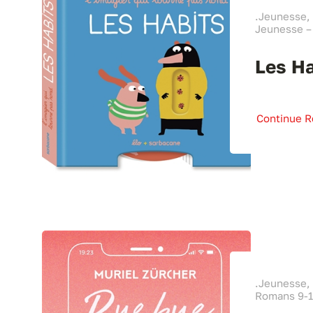
.Jeunesse, 
Jeunesse –
Les Ha
Continue R
.Jeunesse,
Romans 9-1