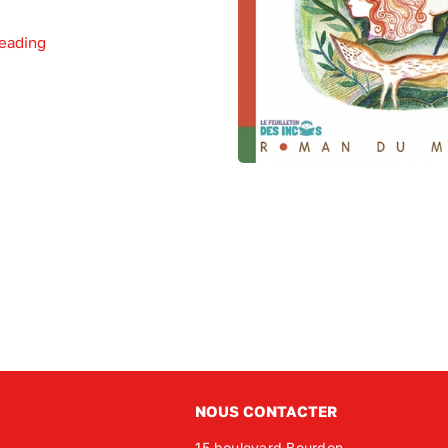
eading
NOUS CONTACTER
15 boulevard Bourdon