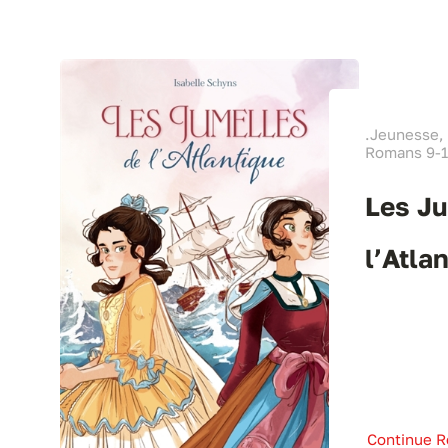
.Jeunesse,
Romans 9-1
Les Ju
l’Atla
Continue R