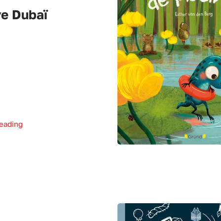
ye Dubaï
eading