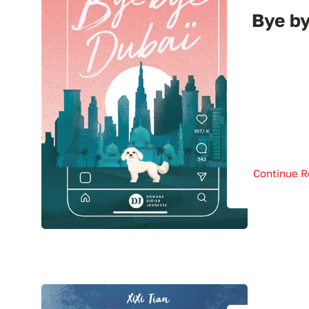
Bye b
Continue R